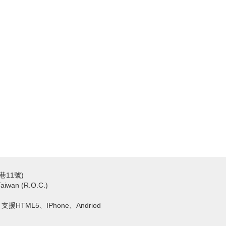
巷11號)
Taiwan (R.O.C.)
ed. 支援HTML5、IPhone、Andriod