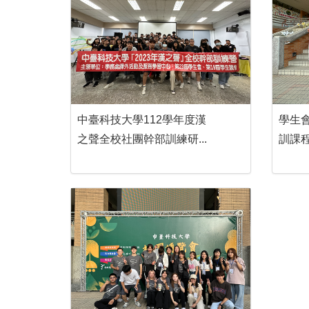
中臺科技大學112學年度漢
學生會
之聲全校社團幹部訓練研...
訓課