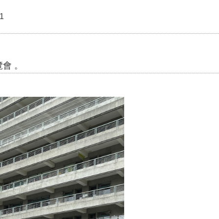
1
會 。