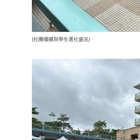
(社團擺攤與學生選社盛況)