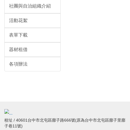
社團與自治組織介紹
活動花絮
表單下載
器材租借
各項辦法
校址 / 40601台中市北屯區廍子路666號(原為台中市北屯區廍子里廍
子巷11號)